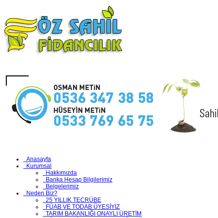
Anasayfa
Kurumsal
Hakkımızda
Banka Hesap Bilgilerimiz
Belgelerimiz
Neden Biz?
25 YILLIK TECRÜBE
FÜAB VE TODAB ÜYESİYİZ
TARIM BAKANLIĞI ONAYLI ÜRETİM