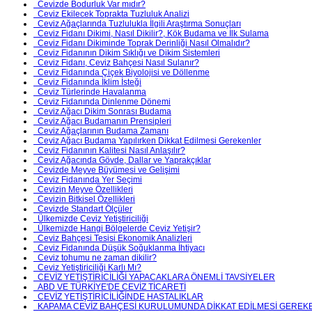
Cevizde Bodurluk Var mıdır?
Ceviz Ekilecek Toprakta Tuzluluk Analizi
Ceviz Ağaçlarında Tuzlulukla İlgili Araştırma Sonuçları
Ceviz Fidanı Dikimi, Nasıl Dikilir?, Kök Budama ve İlk Sulama
Ceviz Fidanı Dikiminde Toprak Derinliği Nasıl Olmalıdır?
Ceviz Fidanının Dikim Sıklığı ve Dikim Sistemleri
Ceviz Fidanı, Ceviz Bahçesi Nasıl Sulanır?
Ceviz Fidanında Çiçek Biyolojisi ve Döllenme
Ceviz Fidanında İklim İsteği
Ceviz Türlerinde Havalanma
Ceviz Fidanında Dinlenme Dönemi
Ceviz Ağacı Dikim Sonrası Budama
Ceviz Ağacı Budamanın Prensipleri
Ceviz Ağaçlarının Budama Zamanı
Ceviz Ağacı Budama Yapılırken Dikkat Edilmesi Gerekenler
Ceviz Fidanının Kalitesi Nasıl Anlaşılır?
Ceviz Ağacında Gövde, Dallar ve Yaprakçıklar
Cevizde Meyve Büyümesi ve Gelişimi
Ceviz Fidanında Yer Seçimi
Cevizin Meyve Özellikleri
Cevizin Bitkisel Özellikleri
Cevizde Standart Ölçüler
Ülkemizde Ceviz Yetiştiriciliği
Ülkemizde Hangi Bölgelerde Ceviz Yetişir?
Ceviz Bahçesi Tesisi Ekonomik Analizleri
Ceviz Fidanında Düşük Soğuklanma İhtiyacı
Ceviz tohumu ne zaman dikilir?
Ceviz Yetiştiriciliği Karlı Mı?
CEVİZ YETİŞTİRİCİLİĞİ YAPACAKLARA ÖNEMLİ TAVSİYELER
ABD VE TÜRKİYE'DE CEVİZ TİCARETİ
CEVİZ YETİŞTİRİCİLİĞİNDE HASTALIKLAR
KAPAMA CEVİZ BAHÇESİ KURULUMUNDA DİKKAT EDİLMESİ GEREK