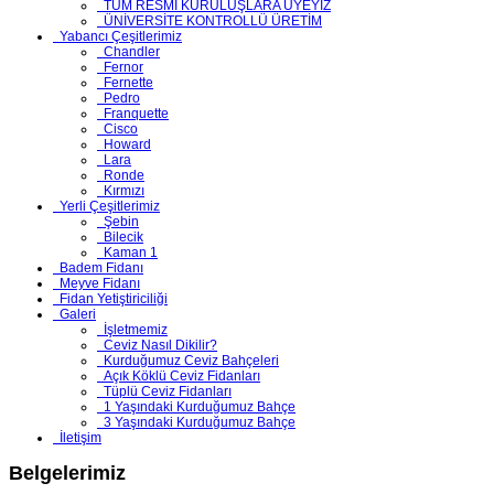
TÜM RESMİ KURULUŞLARA ÜYEYİZ
ÜNİVERSİTE KONTROLLÜ ÜRETİM
Yabancı Çeşitlerimiz
Chandler
Fernor
Fernette
Pedro
Franquette
Cisco
Howard
Lara
Ronde
Kırmızı
Yerli Çeşitlerimiz
Şebin
Bilecik
Kaman 1
Badem Fidanı
Meyve Fidanı
Fidan Yetiştiriciliği
Galeri
İşletmemiz
Ceviz Nasıl Dikilir?
Kurduğumuz Ceviz Bahçeleri
Açık Köklü Ceviz Fidanları
Tüplü Ceviz Fidanları
1 Yaşındaki Kurduğumuz Bahçe
3 Yaşındaki Kurduğumuz Bahçe
İletişim
Belgelerimiz